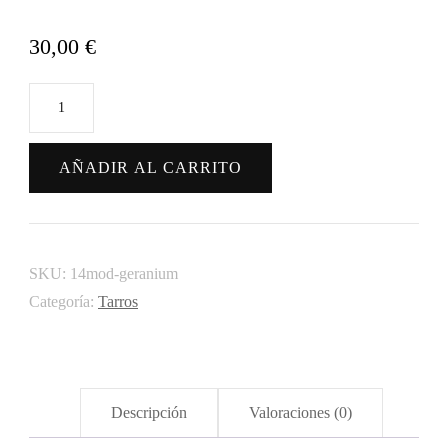
30,00
€
Aceite
Esencial
de
AÑADIR AL CARRITO
Geranio
cantidad
SKU:
14mod-geranium
Categoría:
Tarros
Descripción
Valoraciones (0)