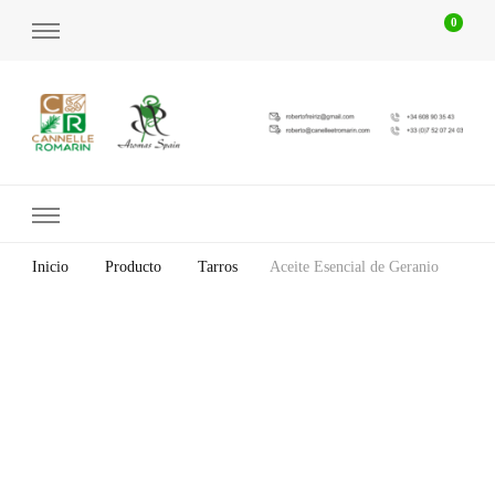
0
Cannelle et Romarin
Otro sitio realizado con WordPress
Inicio
Producto
Tarros
Aceite Esencial de Geranio