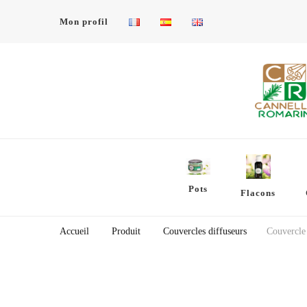
Mon profil
Cannelle et Romarin
Un autre site WordPress
Pots
Flacons
Accueil
Produit
Couvercles diffuseurs
Couvercle 