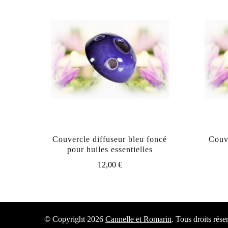
Couvercle diffuseur bleu foncé
Couve
pour huiles essentielles
12,00
€
© Copyright 2026
Cannelle et Romarin
. Tous droits rése