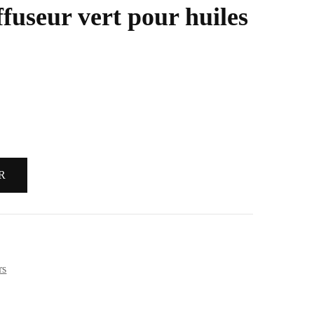
fuseur vert pour huiles
R
rs