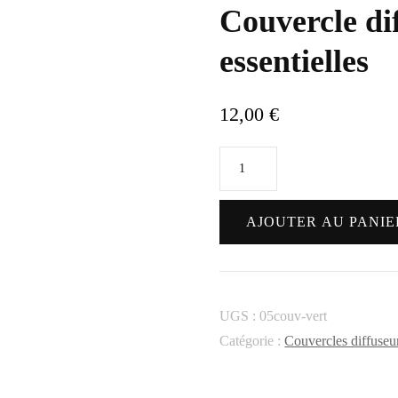
Couvercle dif
essentielles
12,00
€
quantité
de
Couvercle
AJOUTER AU PANIE
diffuseur
vert
pour
UGS :
05couv-vert
huiles
Catégorie :
Couvercles diffuseu
essentielles