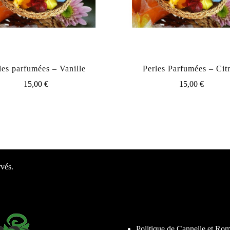
les parfumées – Vanille
Perles Parfumées – Cit
15,00
€
15,00
€
rvés.
Politique de Cannelle et Ro