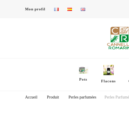
Mon profil
Cannelle et Romarin
Un autre site WordPress
Pots
Flacons
Accueil
Produit
Perles parfumées
Perles Parfumé