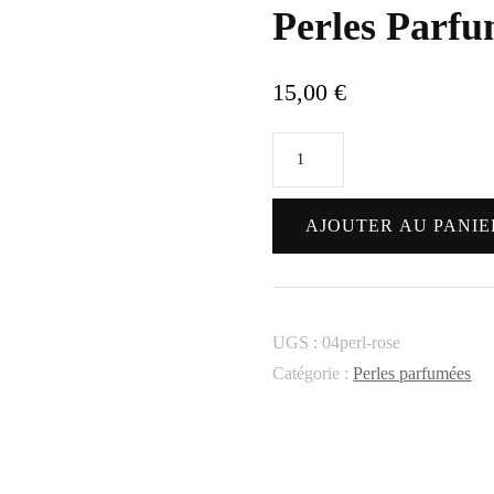
Perles Parfu
15,00
€
quantité
de
Perles
AJOUTER AU PANIE
Parfumées
-
Rose
UGS :
04perl-rose
Catégorie :
Perles parfumées