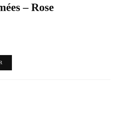
mées – Rose
R